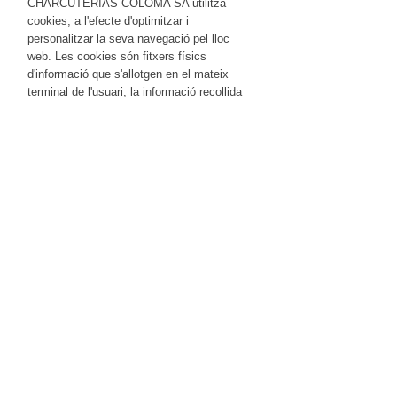
CHARCUTERIAS COLOMA SA utilitza
cookies, a l'efecte d'optimitzar i
personalitzar la seva navegació pel lloc
web. Les cookies són fitxers físics
d'informació que s'allotgen en el mateix
terminal de l'usuari, la informació recollida
mitjançant les cookies serveix per facilitar la
navegació de l'usuari pel portal i optimitzar
l'experiència de navegació. Les dades
recopilades mitjançant les cookies poden
ser compartides amb els creadors
d'aquestes, però en cap cas la informació
obtinguda per les mateixes serà associada
a dades personals ni a dades que poden
identificar a l'usuari.
No obstant això, si l'usuari no desitja que
s'instal·lin cookies en el seu disc dur, té la
possibilitat de configurar el navegador de tal
manera que impedeixi la instal·lació
d'aquests arxius. Per obtenir més informació
consulti la nostra Política de Cookies