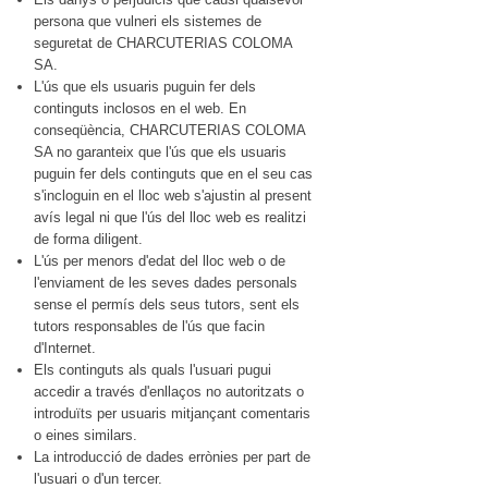
persona que vulneri els sistemes de
seguretat de CHARCUTERIAS COLOMA
SA.
L'ús que els usuaris puguin fer dels
continguts inclosos en el web. En
conseqüència, CHARCUTERIAS COLOMA
SA no garanteix que l'ús que els usuaris
puguin fer dels continguts que en el seu cas
s'incloguin en el lloc web s'ajustin al present
avís legal ni que l'ús del lloc web es realitzi
de forma diligent.
L'ús per menors d'edat del lloc web o de
l'enviament de les seves dades personals
sense el permís dels seus tutors, sent els
tutors responsables de l'ús que facin
d'Internet.
Els continguts als quals l'usuari pugui
accedir a través d'enllaços no autoritzats o
introduïts per usuaris mitjançant comentaris
o eines similars.
La introducció de dades errònies per part de
l'usuari o d'un tercer.