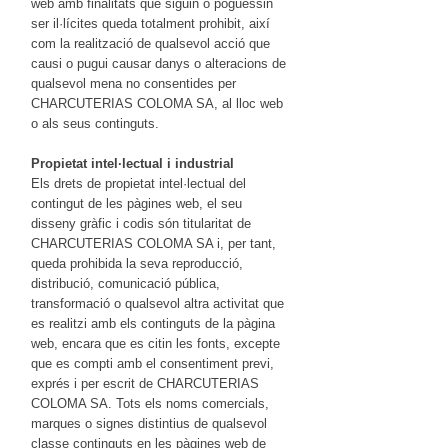
web amb finalitats que siguin o poguessin
ser il·lícites queda totalment prohibit, així
com la realització de qualsevol acció que
causi o pugui causar danys o alteracions de
qualsevol mena no consentides per
CHARCUTERIAS COLOMA SA, al lloc web
o als seus continguts.
Propietat intel·lectual i industrial
Els drets de propietat intel·lectual del
contingut de les pàgines web, el seu
disseny gràfic i codis són titularitat de
CHARCUTERIAS COLOMA SA i, per tant,
queda prohibida la seva reproducció,
distribució, comunicació pública,
transformació o qualsevol altra activitat que
es realitzi amb els continguts de la pàgina
web, encara que es citin les fonts, excepte
que es compti amb el consentiment previ,
exprés i per escrit de CHARCUTERIAS
COLOMA SA. Tots els noms comercials,
marques o signes distintius de qualsevol
classe continguts en les pàgines web de