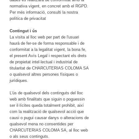
normativa vigent, en concret amb el RGPD.
Per més informació, consulti la nostra
política de privacitat
Contingut i ús
La visita al lloc web per part de l'usuari
haurà de fer-se de forma responsable i de
conformitat a la legalitat vigent, la bona fe,
el present Avís Legal i respectant els drets
de propietat intel·lectual i industrial de
titularitat de CHARCUTERIAS COLOMA SA
o qualsevol altres persones físiques o
jurídiques.
L'ús de qualsevol dels continguts del lloc
web amb finalitats que siguin o poguessin
ser il·lícites queda totalment prohibit, així
com la realització de qualsevol acció que
causi o pugui causar danys o alteracions de
qualsevol mena no consentides per
CHARCUTERIAS COLOMA SA, al lloc web
o als seus continguts.