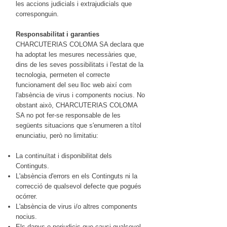
les accions judicials i extrajudicials que
corresponguin.
Responsabilitat i garanties
CHARCUTERIAS COLOMA SA declara que
ha adoptat les mesures necessàries que,
dins de les seves possibilitats i l'estat de la
tecnologia, permeten el correcte
funcionament del seu lloc web així com
l'absència de virus i components nocius. No
obstant això, CHARCUTERIAS COLOMA
SA no pot fer-se responsable de les
següents situacions que s'enumeren a títol
enunciatiu, però no limitatiu:
La continuïtat i disponibilitat dels
Continguts.
L'absència d'errors en els Continguts ni la
correcció de qualsevol defecte que pogués
ocórrer.
L'absència de virus i/o altres components
nocius.
Els danys o perjudicis que causi qualsevol