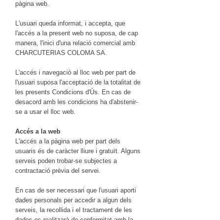
pàgina web.
L'usuari queda informat, i accepta, que
l'accés a la present web no suposa, de cap
manera, l'inici d'una relació comercial amb
CHARCUTERIAS COLOMA SA.
L'accés i navegació al lloc web per part de
l'usuari suposa l'acceptació de la totalitat de
les presents Condicions d'Ús. En cas de
desacord amb les condicions ha d'abstenir-
se a usar el lloc web.
Accés a la web
L'accés a la pàgina web per part dels
usuaris és de caràcter lliure i gratuït. Alguns
serveis poden trobar-se subjectes a
contractació prèvia del servei.
En cas de ser necessari que l'usuari aporti
dades personals per accedir a algun dels
serveis, la recollida i el tractament de les
dades es realitzarà de conformitat amb la